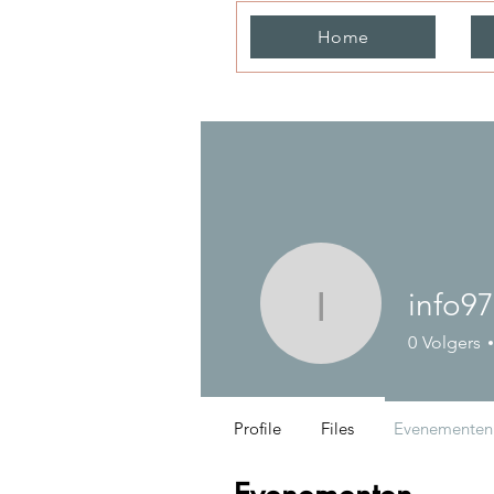
Home
info9
info9799
0
Volgers
Profile
Files
Evenementen