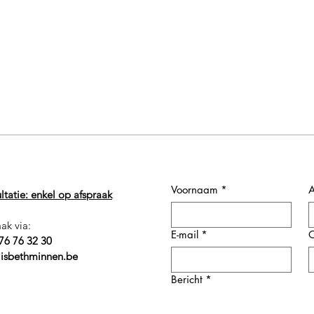
Voornaam
*
A
tatie: enkel op afspraak
ak via:
E-mail
*
O
76 76 32 30
lisbethminnen.be
Bericht
*